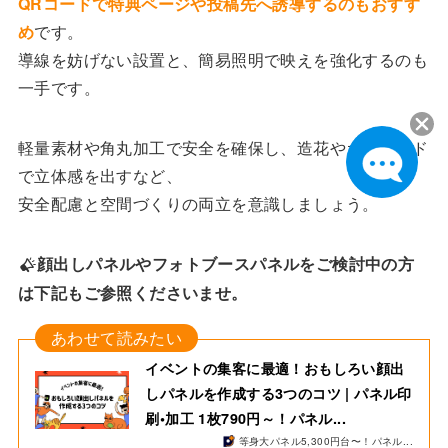
QRコードで特典ページや投稿先へ誘導するのもおすす
め
です。
導線を妨げない設置と、簡易照明で映えを強化するのも
一手です。
軽量素材や角丸加工で安全を確保し、造花やガーランド
で立体感を出すなど、
安全配慮と空間づくりの両立を意識しましょう。
顔出しパネルやフォトブースパネルをご検討中の方
は下記もご参照くださいませ。
イベントの集客に最適！おもしろい顔出
しパネルを作成する3つのコツ | パネル印
刷•加工 1枚790円～！パネル...
等身大パネル5,300円台〜！パネル...