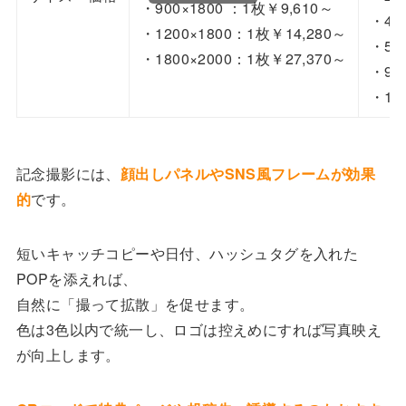
・900×1800 ：1枚￥9,610～
・42
・1200×1800：1枚￥14,280～
・59
・1800×2000：1枚￥27,370～
・90
・12
記念撮影には、
顔出しパネルやSNS風フレームが効果
的
です。
短いキャッチコピーや日付、ハッシュタグを入れた
POPを添えれば、
自然に「撮って拡散」を促せます。
色は3色以内で統一し、ロゴは控えめにすれば写真映え
が向上します。