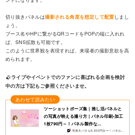
切り抜きパネルは
撮影される角度を想定して配置
しまし
ょう。
ブース名やHPに繋がるQRコードをPOPの端に入れれ
ば、SNS拡散も可能です。
このように世界観を表現すれば、来場者の撮影意欲を高
められます。
ライブやイベントでのファンに喜ばれる企画を検討
中の方は下記もご参照くださいませ。
ツーショットポーズ集｜推し活パネルと
の写真が映える撮り方 | パネル印刷•加工
1枚790円～！パネル製作な...
等身大パネル5,300円台〜！パネル...