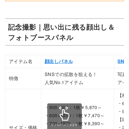
記念撮影｜思い出に残る顔出し＆
フォトブースパネル
アイテム名
顔出しパネル
SN
SNSでの拡散を狙える！
写真
特徴
人気No.1アイテム
アイ
【枠
・60
・900×900：1枚￥5,870～
・90
・600×1800：1枚￥7,470～
【吹
・700×1800：1枚￥8,390～
サイズ・価格
・29