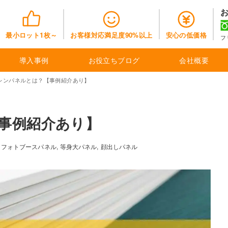
最小ロット
1枚～
お客様対応満足度
90%以上
安心の
低価格
フ
導入事例
お役立ちブログ
会社概要
レンパネルとは？【事例紹介あり】
事例紹介あり】
フォトブースパネル
等身大パネル
顔出しパネル