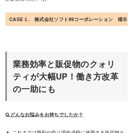
CASE１. 株式会社ソフト99コーポレーション 様
事業
業務効率と販促物のクォリ
ティが大幅UP！働き方改革
の一助にも
Q.どんなお悩みをお持ちでしたか？
これまでは陳列や売り場作成時に使用する販促物を